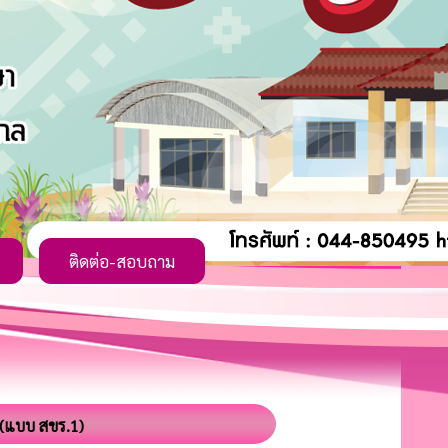
ติดต่อ-สอบถาม
 (แบบ สขร.1)